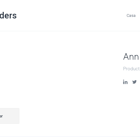
ders
Casa
Ann
Product
ção
or