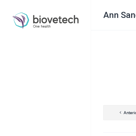
Ann San
Navega
Anteri
de
Post