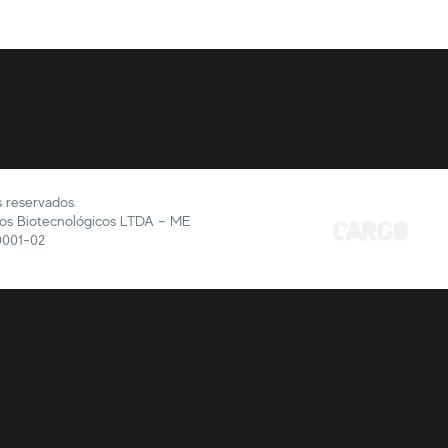
s reservados.
tos Biotecnológicos LTDA – ME
0001-02