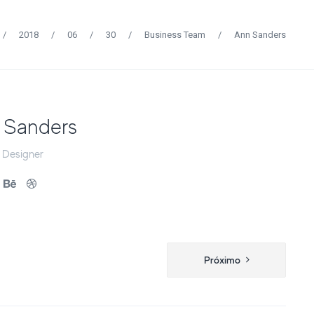
/
2018
/
06
/
30
/
Business Team
/
Ann Sanders
 Sanders
 Designer
Próximo