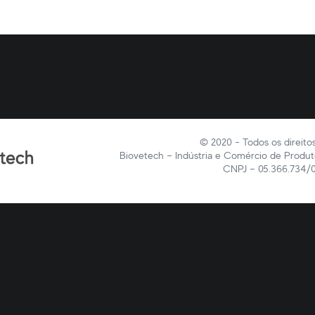
© 2020 - Todos os direito
Biovetech – Indústria e Comércio de Produ
CNPJ – 05.366.734/